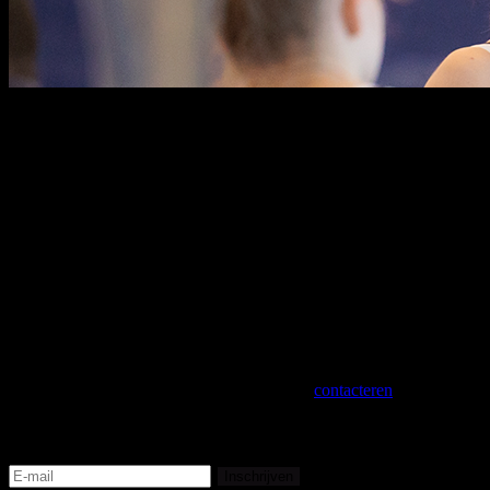
"Gymnastiek is meer dan een sport. Het is een passie,
een levenswijze en een bron van groei, zowel fysiek als
mentaal. We zijn we er al jarenlang trots op om deze
sport te ontwikkelen en te stimuleren, voor jong en oud,
van recreant tot topsporter. Ook in de toekomst zetten
we ons engagement kracht bij om de impact van
gymnastiek op lange termijn te vergroten.
Ons
uiteindelijke doel? Samen met onze clubs bouwen aan
fysiek en mentaal sterke gymnasten om hen levenslang
te laten genieten van gymnastiek." - Ilse Arys,
Algemeen manager.
Een specifieke vraag? Aarzel niet om ons te
contacteren
!
Mis niets van Team BELGYM
Inschrijven