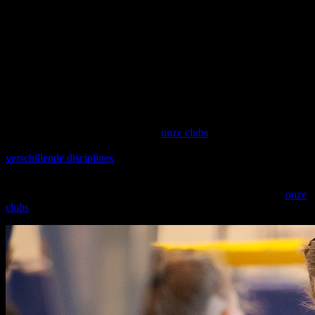
310 clubs, goed voor meer dan 125 000 sporters in Vlaanderen. We
zijn er als ondersteunende, begeleidende en inspirerende federatie
om gymnastiekclubs te versterken en de gymsport te promoten.
Samen met onze clubs bouwen we aan fysiek en mentaal sterke
gymnasten met als doel hen levenslang te laten genieten van
gymnastiek.
Kinderen die bewegen voelen zich niet alleen fitter, ze leren ook dat
bewegen leuk is en leggen de basis voor een actief leven. En met
bewegen kan je niet vroeg genoeg beginnen! Turnen, Dansen,
Freerunning of Rope Skipping? In
onze clubs
kunnen kinderen,
jongeren en volwassenen kiezen uit een uitgebreid aanbod aan
verschillende disciplines
.
Kleuterturnen, recreatief of competitief sporten? Specialiseren in één
discipline? Ontdek de verschillende mogelijkheden bij één van
onze
clubs
!