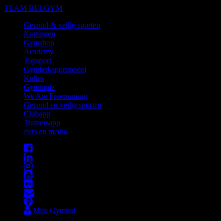
TEAM BELGYM
Gezond & veilig sporten
Kortingen
Gymshop
Academy
Topsport
Gymfed-sportmodel
Kidies
Gymtopia
We Are Freerunning
Gezond en veilig sporten
Clubapp
Trainersapp
Pers en media
Mijn Gymfed