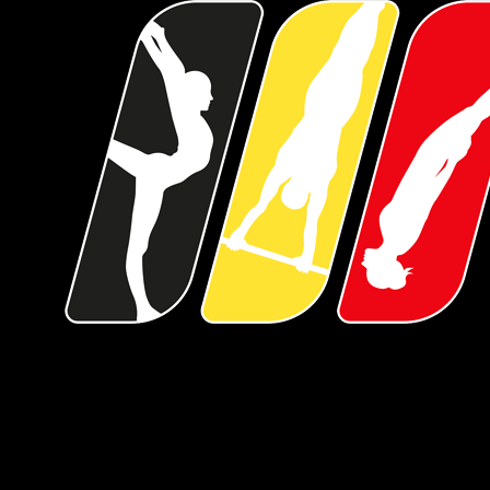
Over Gymfed
De Gymnastiekfederatie Vlaanderen, kortweg Gymfed, bundelt zo'n