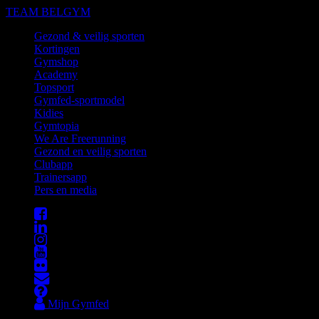
TEAM BELGYM
Gezond & veilig sporten
Kortingen
Gymshop
Academy
Topsport
Gymfed-sportmodel
Kidies
Gymtopia
We Are Freerunning
Gezond en veilig sporten
Clubapp
Trainersapp
Pers en media
Mijn Gymfed