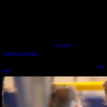
310 clubs, goed voor meer dan 125 000 sporters in Vlaanderen. We
zijn er als ondersteunende, begeleidende en inspirerende federatie
om gymnastiekclubs te versterken en de gymsport te promoten.
Samen met onze clubs bouwen we aan fysiek en mentaal sterke
gymnasten met als doel hen levenslang te laten genieten van
gymnastiek.
Kinderen die bewegen voelen zich niet alleen fitter, ze leren ook dat
bewegen leuk is en leggen de basis voor een actief leven. En met
bewegen kan je niet vroeg genoeg beginnen! Turnen, Dansen,
Freerunning of Rope Skipping? In
onze clubs
kunnen kinderen,
jongeren en volwassenen kiezen uit een uitgebreid aanbod aan
verschillende disciplines
.
Kleuterturnen, recreatief of competitief sporten? Specialiseren in één
discipline? Ontdek de verschillende mogelijkheden bij één van
onze
clubs
!