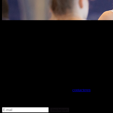
"Gymnastiek is meer dan een sport. Het is een passie,
een levenswijze en een bron van groei, zowel fysiek als
mentaal. We zijn we er al jarenlang trots op om deze
sport te ontwikkelen en te stimuleren, voor jong en oud,
van recreant tot topsporter. Ook in de toekomst zetten
we ons engagement kracht bij om de impact van
gymnastiek op lange termijn te vergroten.
Ons
uiteindelijke doel? Samen met onze clubs bouwen aan
fysiek en mentaal sterke gymnasten om hen levenslang
te laten genieten van gymnastiek." - Ilse Arys,
Algemeen manager.
Een specifieke vraag? Aarzel niet om ons te
contacteren
!
Mis niets van Team BELGYM
Inschrijven