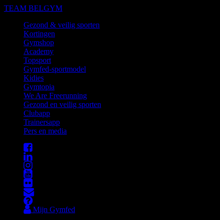
TEAM BELGYM
Gezond & veilig sporten
Kortingen
Gymshop
Academy
Topsport
Gymfed-sportmodel
Kidies
Gymtopia
We Are Freerunning
Gezond en veilig sporten
Clubapp
Trainersapp
Pers en media
Mijn Gymfed