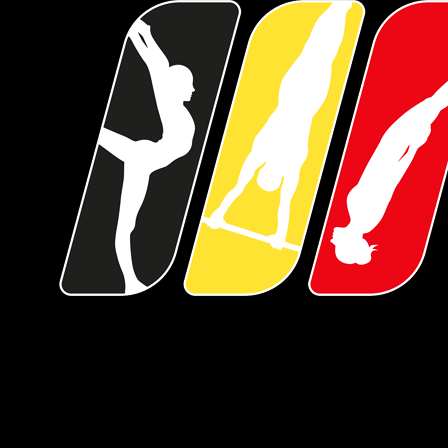
Over Gymfed
De Gymnastiekfederatie Vlaanderen, kortweg Gymfed, bundelt zo'n