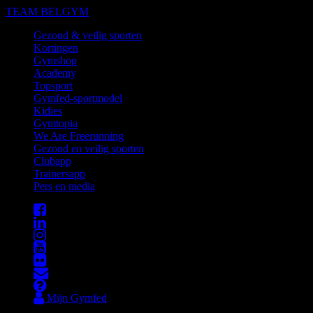
TEAM BELGYM
Gezond & veilig sporten
Kortingen
Gymshop
Academy
Topsport
Gymfed-sportmodel
Kidies
Gymtopia
We Are Freerunning
Gezond en veilig sporten
Clubapp
Trainersapp
Pers en media
Mijn Gymfed