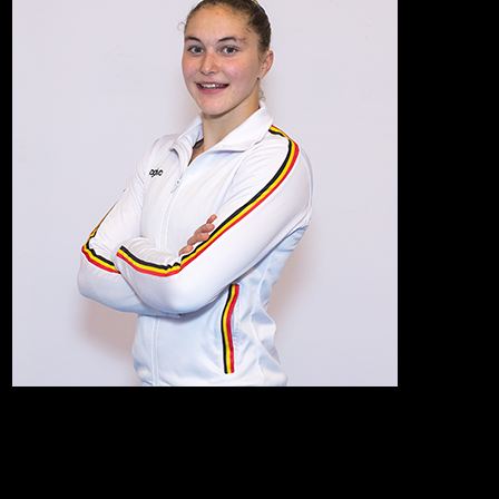
Geboren op
School
Richting
Club
Lievelingsto
Kijkt op na
Lengte
Head coach
Palmares
Wedstrijden
Categorie
Jaar
Plaats
Score
Sta
10 Team -
Stuttg
WK
Seniores
2019
161.238