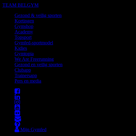
TEAM BELGYM
Gezond & veilig sporten
Kortingen
Gymshop
Academy
Topsport
Gymfed-sportmodel
Kidies
Gymtopia
We Are Freerunning
Gezond en veilig sporten
Clubapp
Trainersapp
Pers en media
Mijn Gymfed