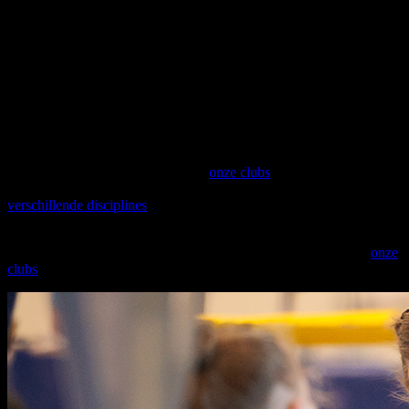
310 clubs, goed voor meer dan 125 000 sporters in Vlaanderen. We
zijn er als ondersteunende, begeleidende en inspirerende federatie
om gymnastiekclubs te versterken en de gymsport te promoten.
Samen met onze clubs bouwen we aan fysiek en mentaal sterke
gymnasten met als doel hen levenslang te laten genieten van
gymnastiek.
Kinderen die bewegen voelen zich niet alleen fitter, ze leren ook dat
bewegen leuk is en leggen de basis voor een actief leven. En met
bewegen kan je niet vroeg genoeg beginnen! Turnen, Dansen,
Freerunning of Rope Skipping? In
onze clubs
kunnen kinderen,
jongeren en volwassenen kiezen uit een uitgebreid aanbod aan
verschillende disciplines
.
Kleuterturnen, recreatief of competitief sporten? Specialiseren in één
discipline? Ontdek de verschillende mogelijkheden bij één van
onze
clubs
!