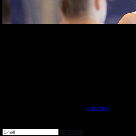
"Gymnastiek is meer dan een sport. Het is een passie,
een levenswijze en een bron van groei, zowel fysiek als
mentaal. We zijn we er al jarenlang trots op om deze
sport te ontwikkelen en te stimuleren, voor jong en oud,
van recreant tot topsporter. Ook in de toekomst zetten
we ons engagement kracht bij om de impact van
gymnastiek op lange termijn te vergroten.
Ons
uiteindelijke doel? Samen met onze clubs bouwen aan
fysiek en mentaal sterke gymnasten om hen levenslang
te laten genieten van gymnastiek." - Ilse Arys,
Algemeen manager.
Een specifieke vraag? Aarzel niet om ons te
contacteren
!
Mis niets van Team BELGYM
Inschrijven