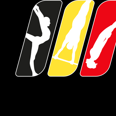
Over Gymfed
De Gymnastiekfederatie Vlaanderen, kortweg Gymfed, bundelt zo'n